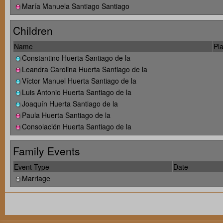
María Manuela Santiago Santiago
Children
Name
Pla
Constantino Huerta Santiago de la
Leandra Carolina Huerta Santiago de la
Víctor Manuel Huerta Santiago de la
Luis Antonio Huerta Santiago de la
Joaquín Huerta Santiago de la
Paula Huerta Santiago de la
Consolación Huerta Santiago de la
Family Events
Event Type
Date
Marriage