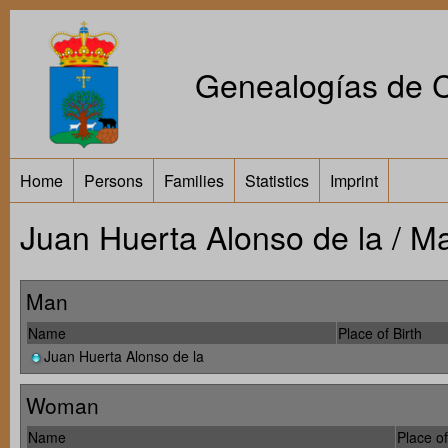
Genealogías de Ca
Home
Persons
Families
Statistics
Imprint
Juan Huerta Alonso de la / M
Man
Name
Place of Birth
Juan Huerta Alonso de la
Woman
Name
Place of