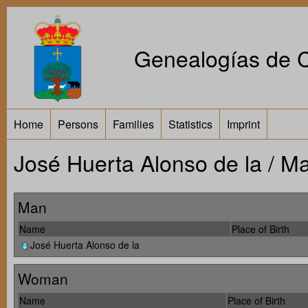
Genealogías de Ca
Home
Persons
Families
Statistics
Imprint
José Huerta Alonso de la / M
Man
Name
Place of Birth
José Huerta Alonso de la
Woman
Name
Place of Birth