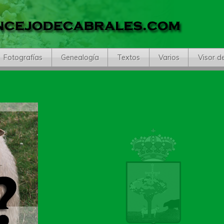
Fotografías
Genealogía
Textos
Varios
Visor d