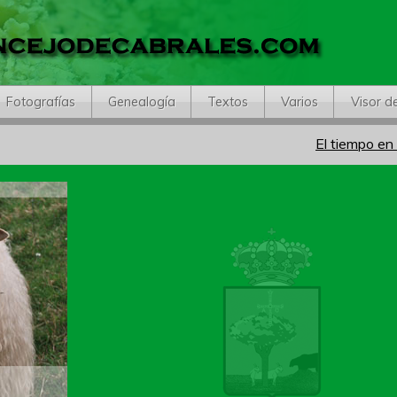
Fotografías
Genealogía
Textos
Varios
Visor d
El tiempo en