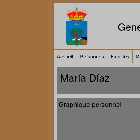
Gene
Accueil
Personnes
Familles
S
María Díaz
Graphique personnel