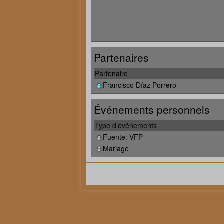
Partenaires
Partenaire
Francisco Díaz Porrero
Événements personnels
Type d’événements
Fuente: VFP
Mariage