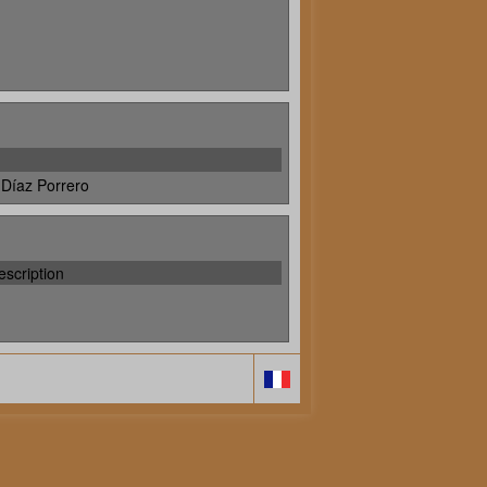
Díaz Porrero
escription