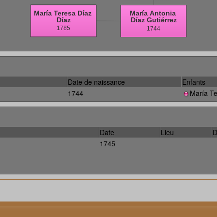
Date de naissance
Enfants
1744
María Te
Date
Lieu
D
1745