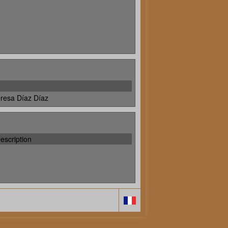
resa Díaz Díaz
escription