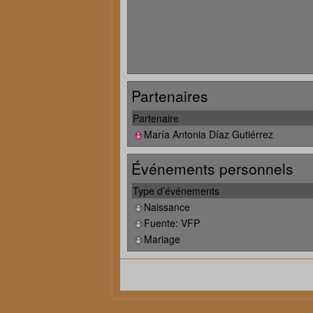
Partenaires
Partenaire
María Antonia Díaz Gutiérrez
Événements personnels
Type d’événements
Naissance
Fuente: VFP
Mariage