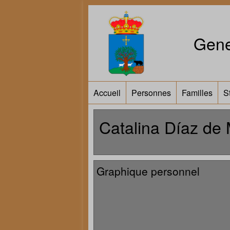
Gene
Accueil
Personnes
Familles
S
Catalina Díaz de
Graphique personnel