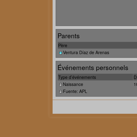
Parents
Père
Ventura Díaz de Arenas
Événements personnels
Type d’événements
D
Naissance
1
Fuente: APL