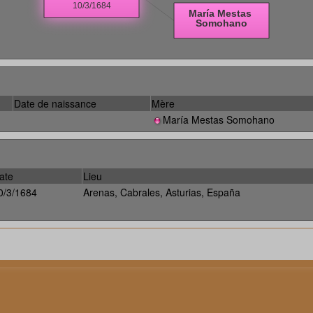
Date de naissance
Mère
María Mestas Somohano
ate
Lieu
0/3/1684
Arenas, Cabrales, Asturias, España