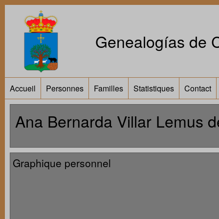
Genealogías de Ca
Accueil
Personnes
Familles
Statistiques
Contact
Ana Bernarda Villar Lemus d
Graphique personnel