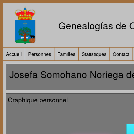
Genealogías de Ca
Accueil
Personnes
Familles
Statistiques
Contact
Josefa Somohano Noriega d
Graphique personnel