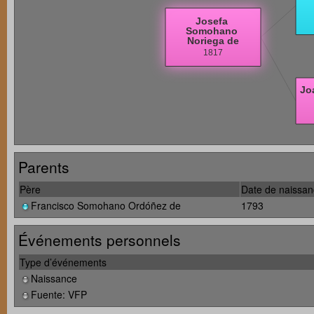
Parents
Père
Date de naissa
Francisco Somohano Ordóñez de
1793
Événements personnels
Type d’événements
Naissance
Fuente: VFP