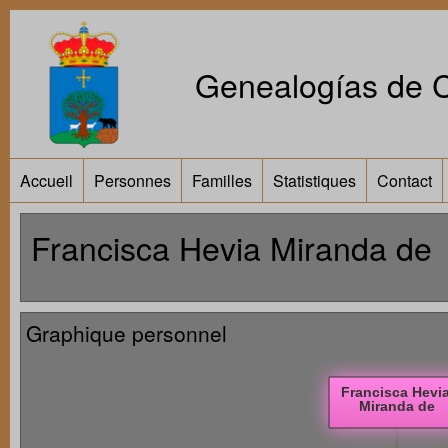
Genealogías de Ca
Accueil
Personnes
Familles
Statistiques
Contact
Francisca Hevia Miranda de
Graphique personnel