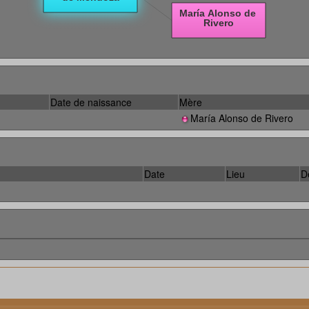
Date de naissance
Mère
María Alonso de Rivero
Date
Lieu
D