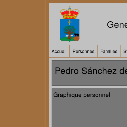
Gene
Accueil
Personnes
Familles
S
Pedro Sánchez d
Graphique personnel