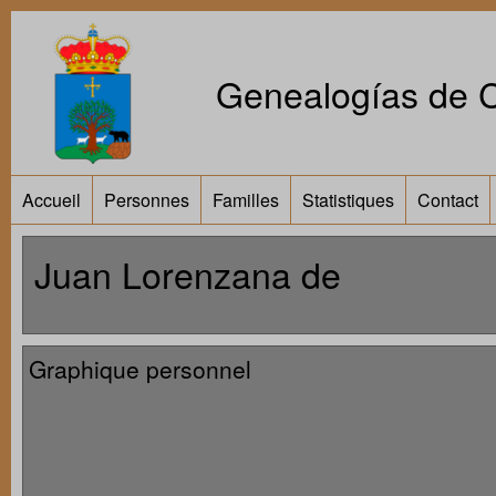
Genealogías de Ca
Accueil
Personnes
Familles
Statistiques
Contact
Juan Lorenzana de
Graphique personnel