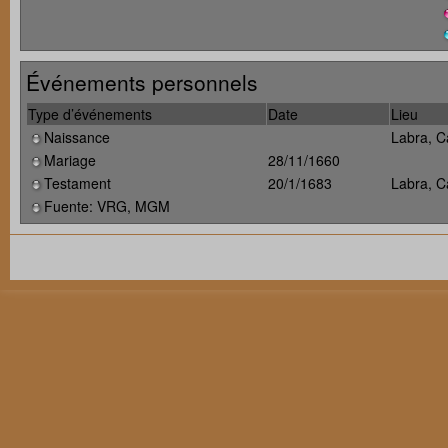
Événements personnels
Type d’événements
Date
Lieu
Naissance
Labra, C
Mariage
28/11/1660
Testament
20/1/1683
Labra, C
Fuente: VRG, MGM