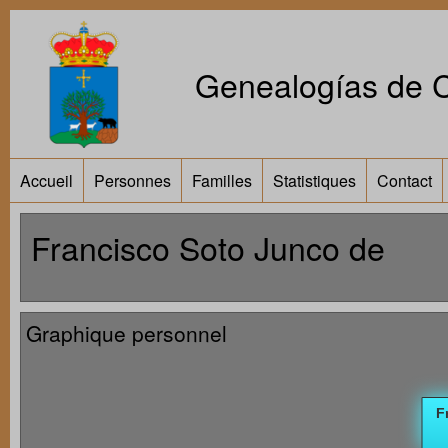
Genealogías de Ca
Accueil
Personnes
Familles
Statistiques
Contact
Francisco Soto Junco de
Graphique personnel