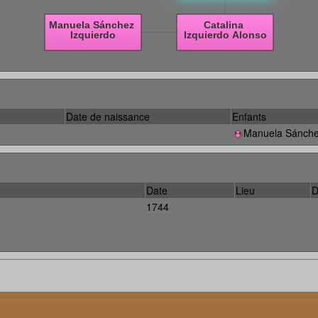
Date de naissance
Enfants
Manuela Sánche
Date
Lieu
D
1744