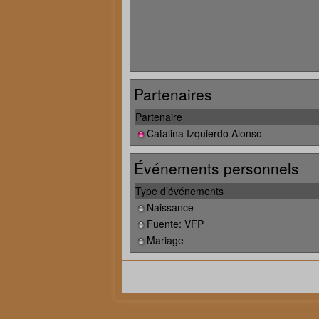
Partenaires
Partenaire
Catalina Izquierdo Alonso
Événements personnels
Type d’événements
Naissance
Fuente: VFP
Mariage