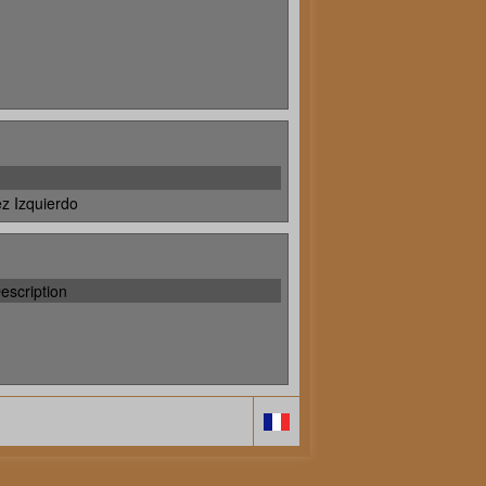
z Izquierdo
escription