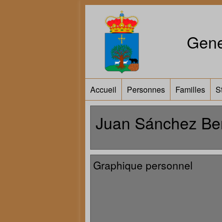
Gene
Accueil
Personnes
Familles
S
Juan Sánchez Be
Graphique personnel