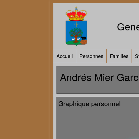
Gene
Accueil
Personnes
Familles
S
Andrés Mier Garc
Graphique personnel