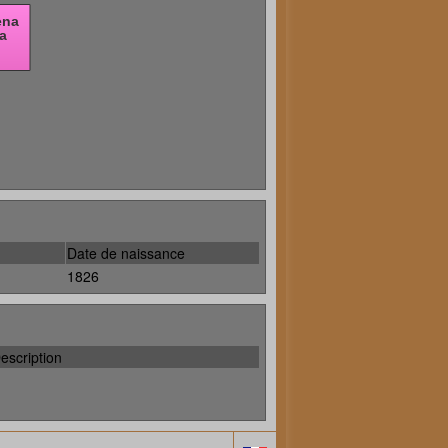
Date de naissance
1826
escription