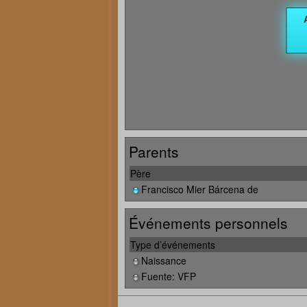
Parents
Père
Francisco Mier Bárcena de
Événements personnels
Type d’événements
Naissance
Fuente: VFP