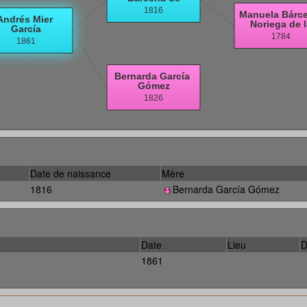
Date de naissance
Mère
1816
Bernarda García Gómez
Date
Lieu
D
1861