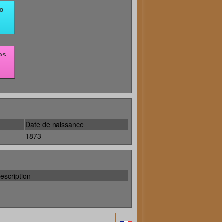
Date de naissance
1873
escription