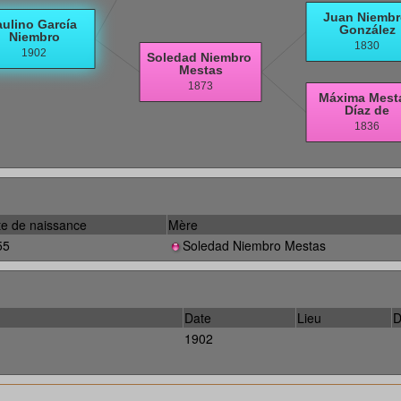
e de naissance
Mère
55
Soledad Niembro Mestas
Date
Lieu
D
1902