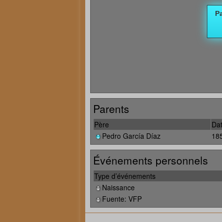
Parents
Père
Dat
Pedro García Díaz
18
Événements personnels
Type d’événements
Naissance
Fuente: VFP