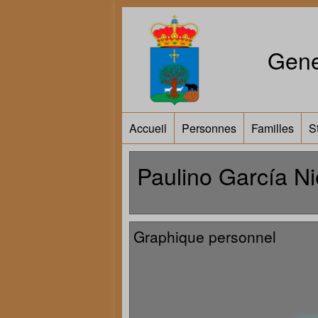
Gene
Accueil
Personnes
Familles
S
Paulino García N
Graphique personnel