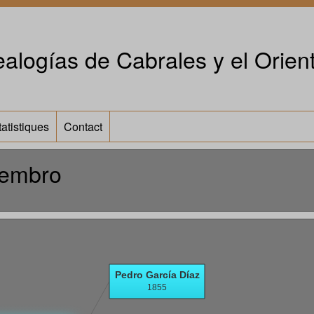
alogías de Cabrales y el Orient
tatistiques
Contact
iembro