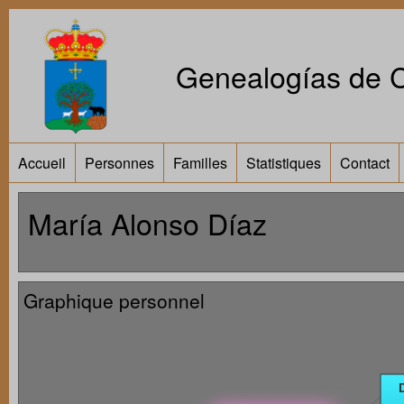
Genealogías de Ca
Accueil
Personnes
Familles
Statistiques
Contact
María Alonso Díaz
Graphique personnel