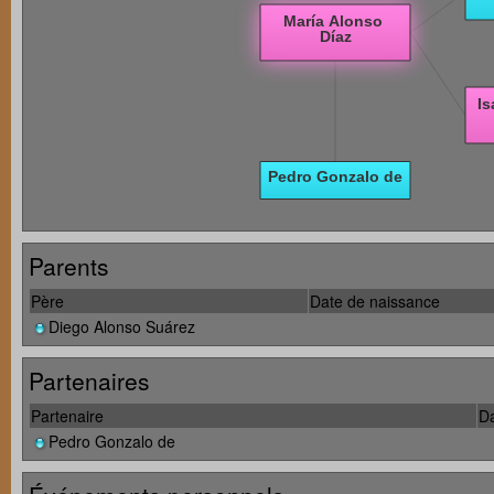
Parents
Père
Date de naissance
Diego Alonso Suárez
Partenaires
Partenaire
Da
Pedro Gonzalo de