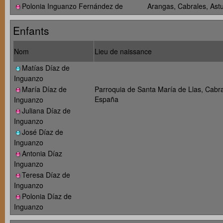
Polonia Inguanzo Fernández de
Arangas, Cabrales, Ast
Enfants
Nom
Lieu de naissance
Matías Díaz de
Inguanzo
María Díaz de
Parroquia de Santa María de Llas, Cabra
España
Inguanzo
Juliana Díaz de
Inguanzo
José Díaz de
Inguanzo
Antonia Díaz
Inguanzo
Teresa Díaz de
Inguanzo
Polonia Díaz de
Inguanzo