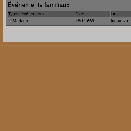
Événements familiaux
Type d’événements
Date
Lieu
Mariage
18/1/1669
Inguanzo, 