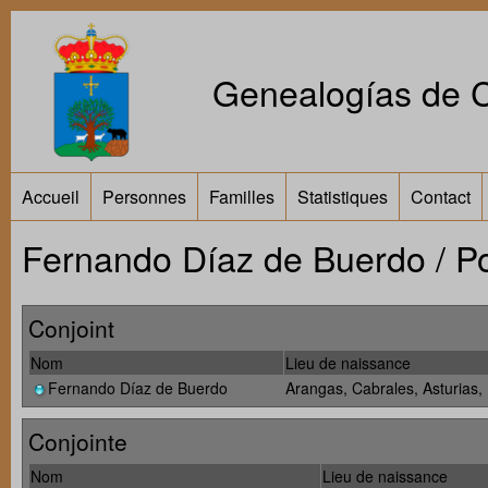
Genealogías de Ca
Accueil
Personnes
Familles
Statistiques
Contact
Fernando Díaz de Buerdo / P
Conjoint
Nom
Lieu de naissance
Fernando Díaz de Buerdo
Arangas, Cabrales, Asturias
Conjointe
Nom
Lieu de naissance