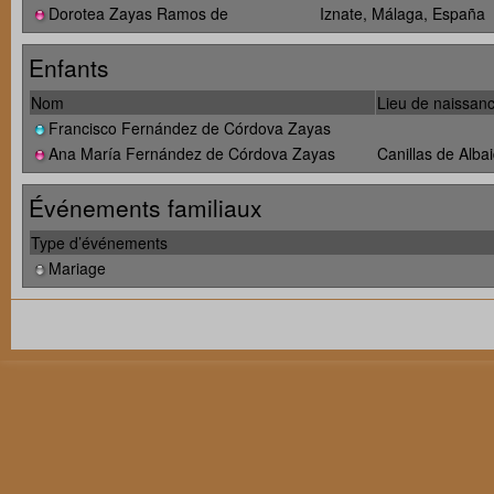
Dorotea Zayas Ramos de
Iznate, Málaga, España
Enfants
Nom
Lieu de naissan
Francisco Fernández de Córdova Zayas
Ana María Fernández de Córdova Zayas
Canillas de Alb
Événements familiaux
Type d’événements
Mariage