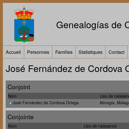
Genealogías de Ca
Accueil
Personnes
Familles
Statistiques
Contact
José Fernández de Cordova 
Conjoint
Nom
Lieu de naissan
José Fernández de Cordova Ortega
Almogía, Málag
Conjointe
Nom
Lieu de naissance