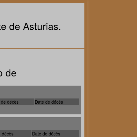
e de Asturias.
o de
 de décès
Date de décès
e décès
Date de décès