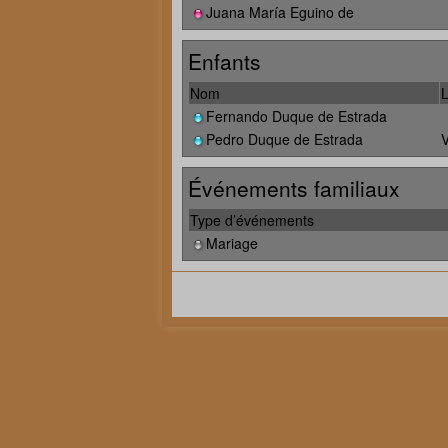
Juana María Eguino de
Enfants
Nom
L
Fernando Duque de Estrada
Pedro Duque de Estrada
V
Événements familiaux
Type d’événements
Mariage