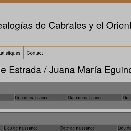
alogías de Cabrales y el Orient
tatistiques
Contact
e Estrada / Juana María Eguin
Lieu de naissance
Date de naissance
Lieu
Lieu de naissance
Date de naissance
Lieu d