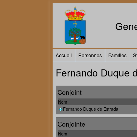
Gene
Accueil
Personnes
Familles
S
Fernando Duque d
Conjoint
Nom
Fernando Duque de Estrada
Conjointe
Nom