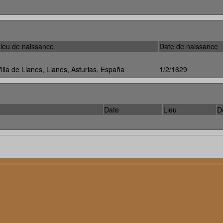
ieu de naissance
Date de naissance
illa de Llanes, Llanes, Asturias, España
1/2/1629
Date
Lieu
D