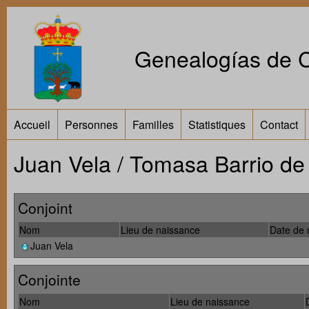
Genealogías de Ca
Accueil
Personnes
Familles
Statistiques
Contact
Juan Vela / Tomasa Barrio de
Conjoint
Nom
Lieu de naissance
Date de 
Juan Vela
Conjointe
Nom
Lieu de naissance