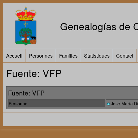
Genealogías de Ca
Accueil
Personnes
Familles
Statistiques
Contact
Fuente: VFP
Fuente: VFP
Personne
José María D