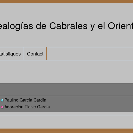
alogías de Cabrales y el Orient
tatistiques
Contact
Paulino García Cardín
Adoración Tielve García