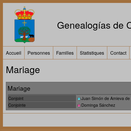
Genealogías de Ca
Accueil
Personnes
Familles
Statistiques
Contact
Mariage
Mariage
Conjoint
Juan Simón de Amieva de
Conjointe
Dominga Sánchez