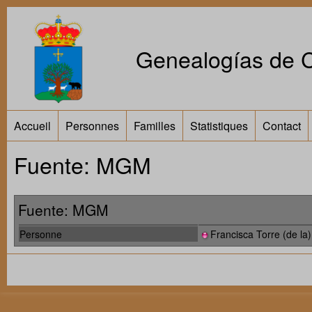
Genealogías de Ca
Accueil
Personnes
Familles
Statistiques
Contact
Fuente: MGM
Fuente: MGM
Personne
Francisca Torre (de la)