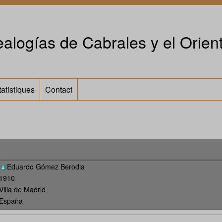
alogías de Cabrales y el Orient
tatistiques
Contact
Eduardo Gómez Berodia
1910
Villa de Madrid
España