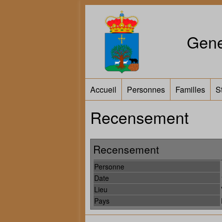
Gene
Accueil
Personnes
Familles
S
Recensement
Recensement
Personne
Date
Lieu
Pays