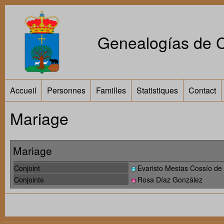
Genealogías de Ca
Accueil
Personnes
Familles
Statistiques
Contact
Mariage
Mariage
Conjoint
Evaristo Mestas Cossío de
Conjointe
Rosa Díaz González