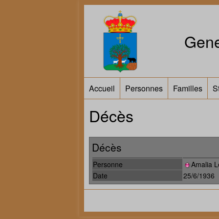
Gene
Accueil
Personnes
Familles
S
Décès
Décès
Personne
Amalia L
Date
25/6/1936