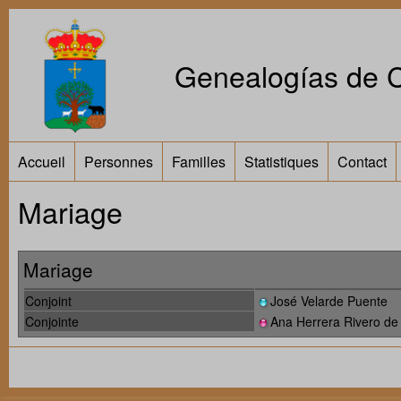
Genealogías de Ca
Accueil
Personnes
Familles
Statistiques
Contact
Mariage
Mariage
Conjoint
José Velarde Puente
Conjointe
Ana Herrera Rivero de