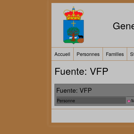
Gene
Accueil
Personnes
Familles
S
Fuente: VFP
Fuente: VFP
Personne
M