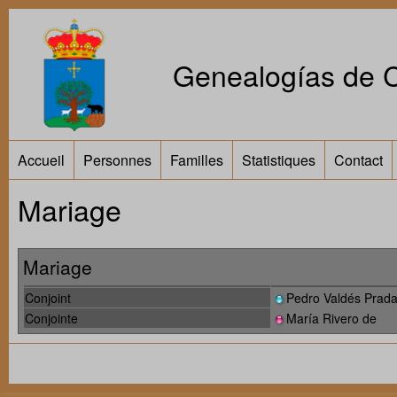
Genealogías de Ca
Accueil
Personnes
Familles
Statistiques
Contact
Mariage
Mariage
Conjoint
Pedro Valdés Prad
Conjointe
María Rivero de