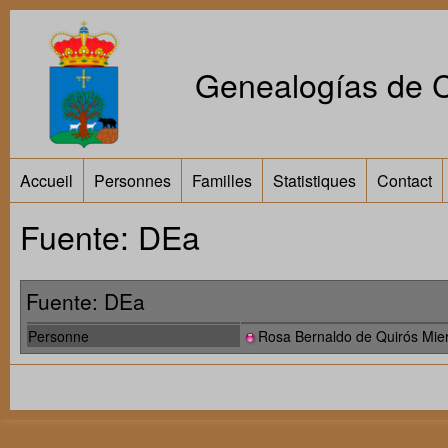
Genealogías de Ca
Accueil
Personnes
Familles
Statistiques
Contact
Fuente: DEa
Fuente: DEa
Personne
Rosa Bernaldo de Quirós Mie