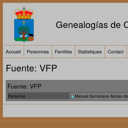
Genealogías de Ca
Accueil
Personnes
Familles
Statistiques
Contact
Fuente: VFP
Fuente: VFP
Personne
Manuel Somohano Alonso d