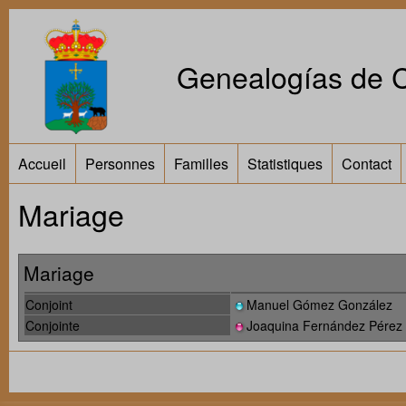
Genealogías de Ca
Accueil
Personnes
Familles
Statistiques
Contact
Mariage
Mariage
Conjoint
Manuel Gómez González
Conjointe
Joaquina Fernández Pérez