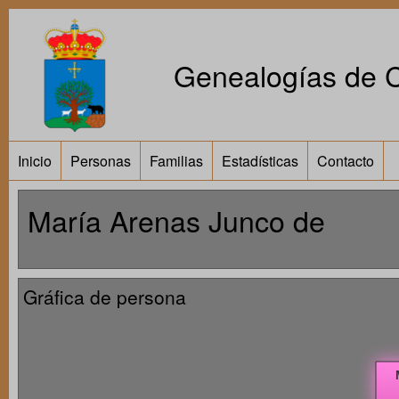
Genealogías de Ca
Inicio
Personas
Familias
Estadísticas
Contacto
María Arenas Junco de
Gráfica de persona