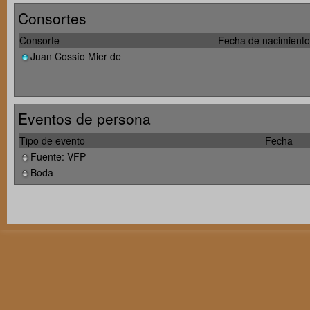
Consortes
Consorte
Fecha de nacimiento
Juan Cossío Mier de
Eventos de persona
Tipo de evento
Fecha
Fuente: VFP
Boda