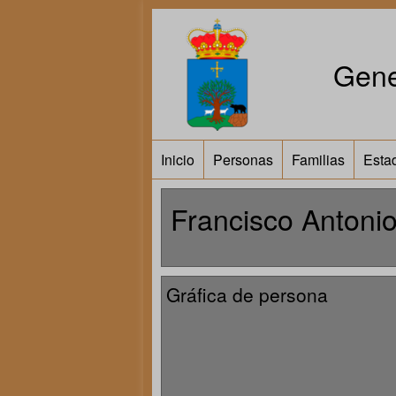
Gene
Inicio
Personas
Familias
Estad
Francisco Antoni
Gráfica de persona