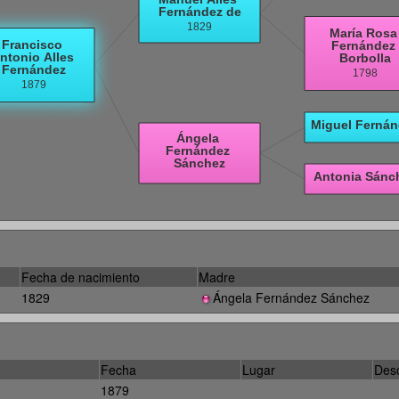
Fecha de nacimiento
Madre
1829
Ángela Fernández Sánchez
Fecha
Lugar
Desc
1879