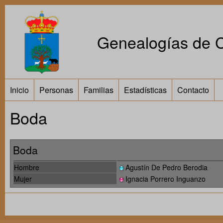
Genealogías de Ca
Inicio
Personas
Familias
Estadísticas
Contacto
Boda
Boda
Hombre
Agustín De Pedro Berodia
Mujer
Ignacia Porrero Inguanzo