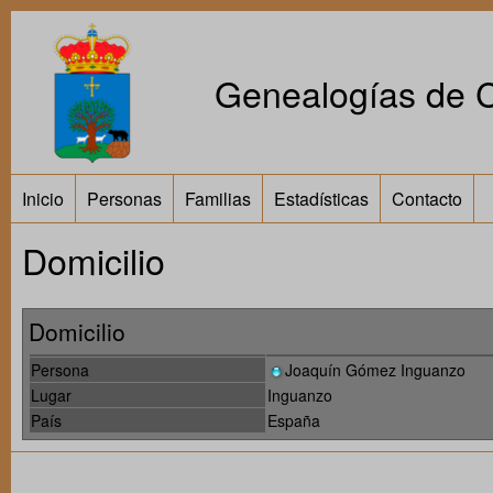
Genealogías de Ca
Inicio
Personas
Familias
Estadísticas
Contacto
Domicilio
Domicilio
Persona
Joaquín Gómez Inguanzo
Lugar
Inguanzo
País
España