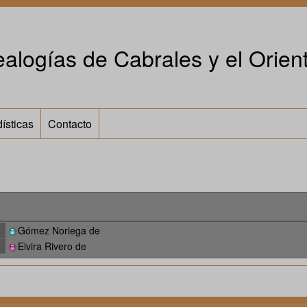
alogías de Cabrales y el Orient
ísticas
Contacto
Gómez Noriega de
Elvira Rivero de