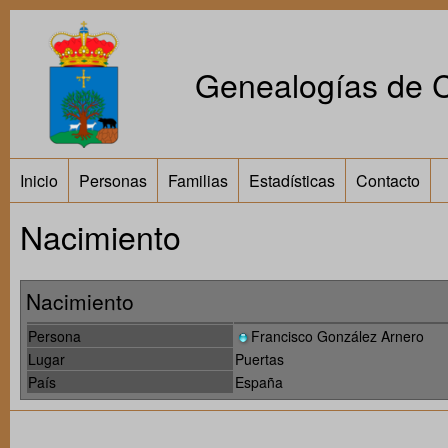
Genealogías de Ca
Inicio
Personas
Familias
Estadísticas
Contacto
Nacimiento
Nacimiento
Persona
Francisco González Arnero
Lugar
Puertas
País
España