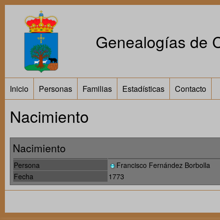
Genealogías de Ca
Inicio
Personas
Familias
Estadísticas
Contacto
Nacimiento
Nacimiento
Persona
Francisco Fernández Borbolla
Fecha
1773