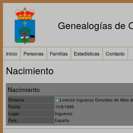
Genealogías de Ca
Inicio
Personas
Familias
Estadísticas
Contacto
Nacimiento
Nacimiento
Persona
Lorenzo Inguanzo González de Alles d
Fecha
10/8/1695
Lugar
Inguanzo
País
España