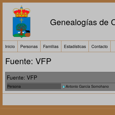
Genealogías de Ca
Inicio
Personas
Familias
Estadísticas
Contacto
Fuente: VFP
Fuente: VFP
Persona
Antonio García Somohano