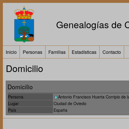
Genealogías de Ca
Inicio
Personas
Familias
Estadísticas
Contacto
Domicilio
Domicilio
Persona
Antonio Francisco Huerta Corripio de l
Lugar
Ciudad de Oviedo
País
España