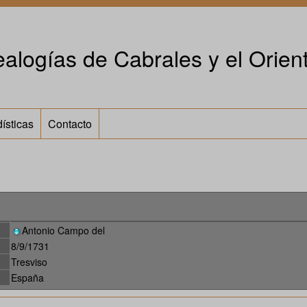
alogías de Cabrales y el Orient
ísticas
Contacto
Antonio Campo del
8/9/1731
Tresviso
España