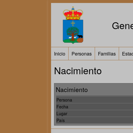
Gene
Inicio
Personas
Familias
Estad
Nacimiento
Nacimiento
Persona
Fecha
Lugar
País