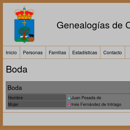
Genealogías de Ca
Inicio
Personas
Familias
Estadísticas
Contacto
Boda
Boda
Hombre
Juan Posada de
Mujer
Inés Fernández de Intriago