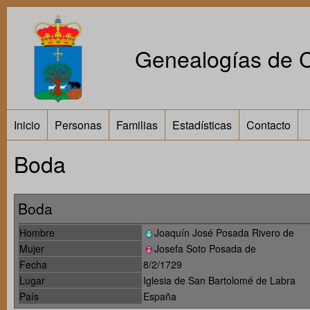
Genealogías de Ca
Inicio
Personas
Familias
Estadísticas
Contacto
Boda
Boda
Hombre
Joaquín José Posada Rivero de
Mujer
Josefa Soto Posada de
Fecha
8/2/1729
Lugar
Iglesia de San Bartolomé de Labra
País
España