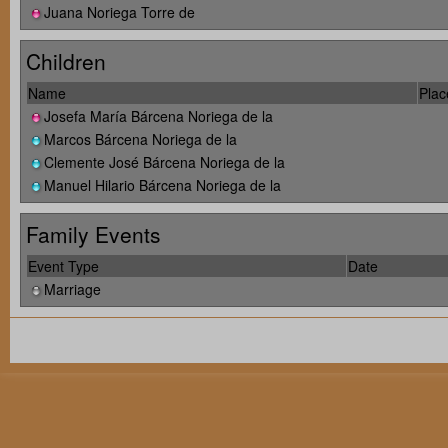
Juana Noriega Torre de
Children
Name
Plac
Josefa María Bárcena Noriega de la
Marcos Bárcena Noriega de la
Clemente José Bárcena Noriega de la
Manuel Hilario Bárcena Noriega de la
Family Events
Event Type
Date
Marriage