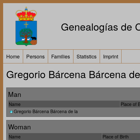
Genealogías de Ca
Home
Persons
Families
Statistics
Imprint
Gregorio Bárcena Bárcena de 
Man
Name
Place of B
Gregorio Bárcena Bárcena de la
Woman
Name
Place of Birth