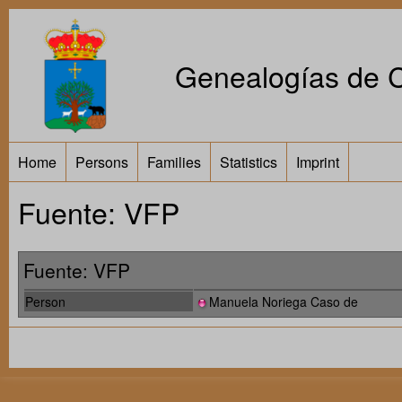
Genealogías de Ca
Home
Persons
Families
Statistics
Imprint
Fuente: VFP
Fuente: VFP
Person
Manuela Noriega Caso de