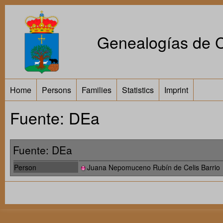
Genealogías de Ca
Home
Persons
Families
Statistics
Imprint
Fuente: DEa
Fuente: DEa
Person
Juana Nepomuceno Rubín de Celis Barrio